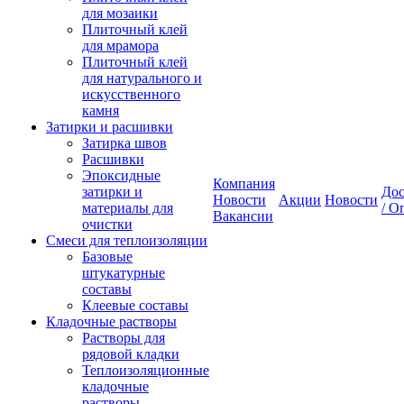
для мозаики
Плиточный клей
для мрамора
Плиточный клей
для натурального и
искусственного
камня
Затирки и расшивки
Затирка швов
Расшивки
Эпоксидные
Компания
затирки и
Дос
Новости
Акции
Новости
материалы для
/ О
Вакансии
очистки
Смеси для теплоизоляции
Базовые
штукатурные
составы
Клеевые составы
Кладочные растворы
Растворы для
рядовой кладки
Теплоизоляционные
кладочные
растворы