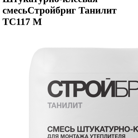
смесьСтройбриг Танилит
TC117 M