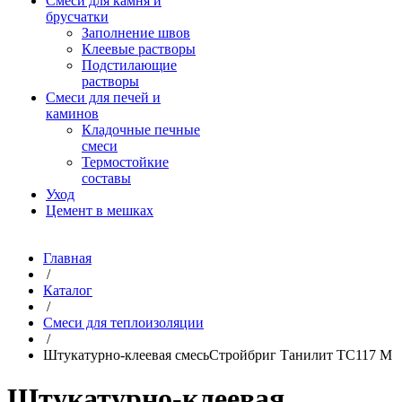
Смеси для камня и
брусчатки
Заполнение швов
Клеевые растворы
Подстилающие
растворы
Смеси для печей и
каминов
Кладочные печные
смеси
Термостойкие
составы
Уход
Цемент в мешках
Главная
/
Каталог
/
Смеси для теплоизоляции
/
Штукатурно-клеевая смесьСтройбриг Танилит TC117 M
Штукатурно-клеевая