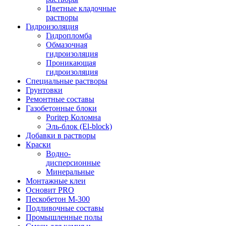
Цветные кладочные
растворы
Гидроизоляция
Гидропломба
Обмазочная
гидроизоляция
Проникающая
гидроизоляция
Специальные растворы
Грунтовки
Ремонтные составы
Газобетонные блоки
Poritep Коломна
Эль-блок (El-block)
Добавки в растворы
Краски
Водно-
дисперсионные
Минеральные
Монтажные клеи
Основит PRO
Пескобетон М-300
Подливочные составы
Промышленные полы