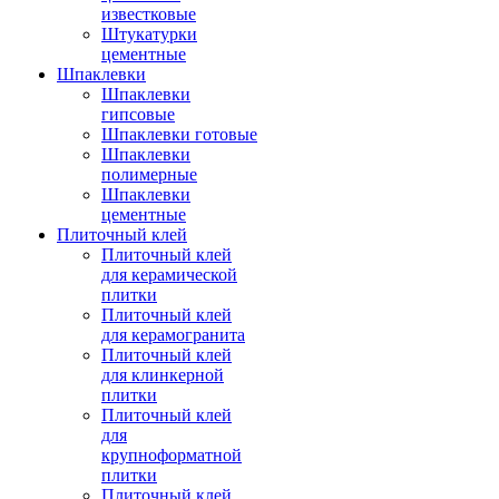
известковые
Штукатурки
цементные
Шпаклевки
Шпаклевки
гипсовые
Шпаклевки готовые
Шпаклевки
полимерные
Шпаклевки
цементные
Плиточный клей
Плиточный клей
для керамической
плитки
Плиточный клей
для керамогранита
Плиточный клей
для клинкерной
плитки
Плиточный клей
для
крупноформатной
плитки
Плиточный клей