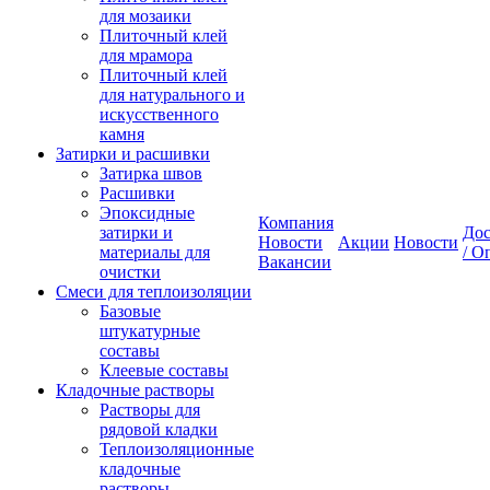
для мозаики
Плиточный клей
для мрамора
Плиточный клей
для натурального и
искусственного
камня
Затирки и расшивки
Затирка швов
Расшивки
Эпоксидные
Компания
затирки и
Дос
Новости
Акции
Новости
материалы для
/ О
Вакансии
очистки
Смеси для теплоизоляции
Базовые
штукатурные
составы
Клеевые составы
Кладочные растворы
Растворы для
рядовой кладки
Теплоизоляционные
кладочные
растворы