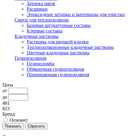
Затирка швов
Расшивки
Эпоксидные затирки и материалы для очистки
Смеси для теплоизоляции
Базовые штукатурные составы
Клеевые составы
Кладочные растворы
Растворы для рядовой кладки
Теплоизоляционные кладочные растворы
Цветные кладочные растворы
Гидроизоляция
Гидропломба
Обмазочная гидроизоляция
Проникающая гидроизоляция
Цена
от
до
481
823
Бренд
Основит