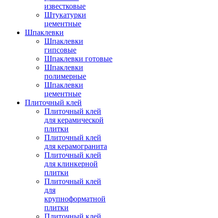
известковые
Штукатурки
цементные
Шпаклевки
Шпаклевки
гипсовые
Шпаклевки готовые
Шпаклевки
полимерные
Шпаклевки
цементные
Плиточный клей
Плиточный клей
для керамической
плитки
Плиточный клей
для керамогранита
Плиточный клей
для клинкерной
плитки
Плиточный клей
для
крупноформатной
плитки
Плиточный клей