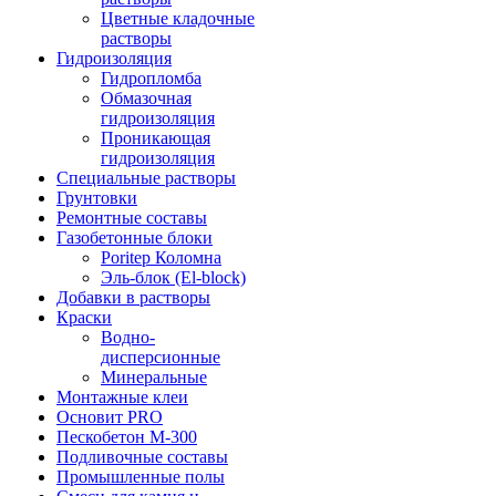
Цветные кладочные
растворы
Гидроизоляция
Гидропломба
Обмазочная
гидроизоляция
Проникающая
гидроизоляция
Специальные растворы
Грунтовки
Ремонтные составы
Газобетонные блоки
Poritep Коломна
Эль-блок (El-block)
Добавки в растворы
Краски
Водно-
дисперсионные
Минеральные
Монтажные клеи
Основит PRO
Пескобетон М-300
Подливочные составы
Промышленные полы