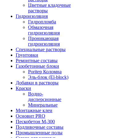
Цветные кладочные
растворы
Гидроизоляция
Гидропломба
Обмазочная
гидроизоляция
Проникающая
гидроизоляция
Специальные растворы
Грунтовки
Ремонтные составы
Газобетонные блоки
Poritep Коломна
Эль-блок (El-block)
Добавки в растворы
Краски
Водно-
дисперсионные
Минеральные
Монтажные клеи
Основит PRO
Пескобетон М-300
Подливочные составы
Промышленные полы