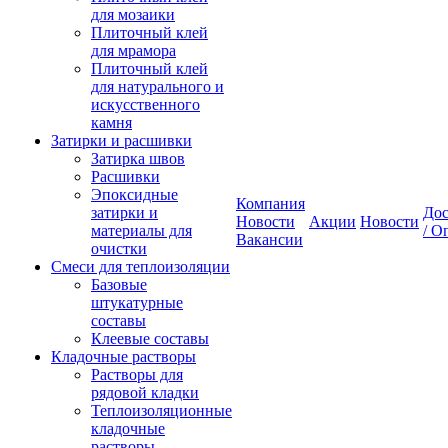
для мозаики
Плиточный клей
для мрамора
Плиточный клей
для натурального и
искусственного
камня
Затирки и расшивки
Затирка швов
Расшивки
Эпоксидные
Компания
затирки и
Дос
Новости
Акции
Новости
материалы для
/ О
Вакансии
очистки
Смеси для теплоизоляции
Базовые
штукатурные
составы
Клеевые составы
Кладочные растворы
Растворы для
рядовой кладки
Теплоизоляционные
кладочные
растворы