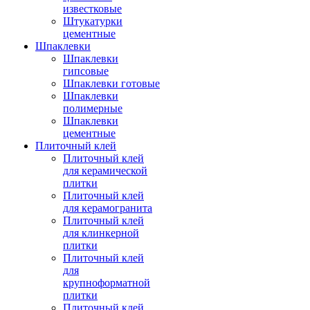
известковые
Штукатурки
цементные
Шпаклевки
Шпаклевки
гипсовые
Шпаклевки готовые
Шпаклевки
полимерные
Шпаклевки
цементные
Плиточный клей
Плиточный клей
для керамической
плитки
Плиточный клей
для керамогранита
Плиточный клей
для клинкерной
плитки
Плиточный клей
для
крупноформатной
плитки
Плиточный клей