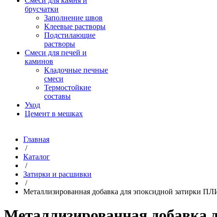
Смеси для камня и
брусчатки
Заполнение швов
Клеевые растворы
Подстилающие
растворы
Смеси для печей и
каминов
Кладочные печные
смеси
Термостойкие
составы
Уход
Цемент в мешках
Главная
/
Каталог
/
Затирки и расшивки
/
Металлизированная добавка для эпоксидной затирки П
Металлизированная добавка