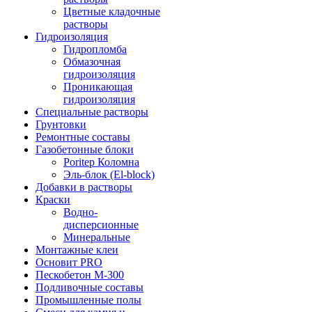
Цветные кладочные
растворы
Гидроизоляция
Гидропломба
Обмазочная
гидроизоляция
Проникающая
гидроизоляция
Специальные растворы
Грунтовки
Ремонтные составы
Газобетонные блоки
Poritep Коломна
Эль-блок (El-block)
Добавки в растворы
Краски
Водно-
дисперсионные
Минеральные
Монтажные клеи
Основит PRO
Пескобетон М-300
Подливочные составы
Промышленные полы