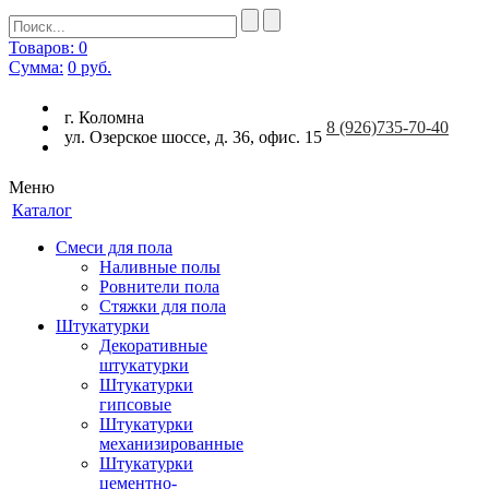
Товаров: 0
Сумма:
0
руб.
г. Коломна
8
(926)
735-70-40
ул. Озерское шоссе, д. 36, офис. 15
Меню
Каталог
Смеси для пола
Наливные полы
Ровнители пола
Стяжки для пола
Штукатурки
Декоративные
штукатурки
Штукатурки
гипсовые
Штукатурки
механизированные
Штукатурки
цементно-