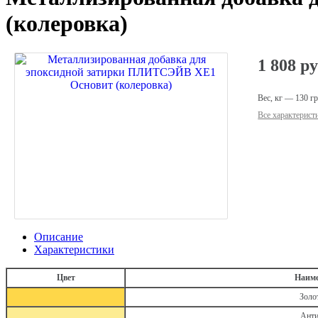
(колеровка)
1 808
ру
Вес, кг
—
130 г
Все характерист
Описание
Характеристики
Цвет
Наиме
Золо
Анти