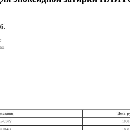
б.
р
;
ики
нование
Цена, р
то 014/2
1808
к 014/3
1808