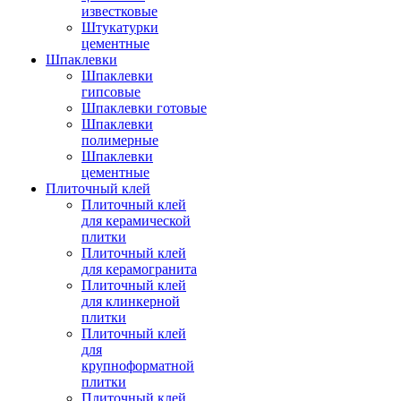
известковые
Штукатурки
цементные
Шпаклевки
Шпаклевки
гипсовые
Шпаклевки готовые
Шпаклевки
полимерные
Шпаклевки
цементные
Плиточный клей
Плиточный клей
для керамической
плитки
Плиточный клей
для керамогранита
Плиточный клей
для клинкерной
плитки
Плиточный клей
для
крупноформатной
плитки
Плиточный клей