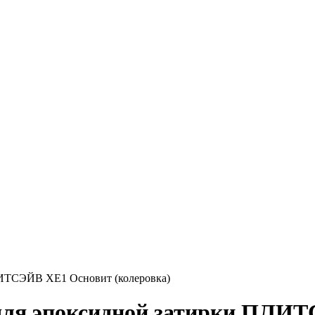
ЛИТСЭЙВ XE1 Основит (колеровка)
 для эпоксидной затирки ПЛИ