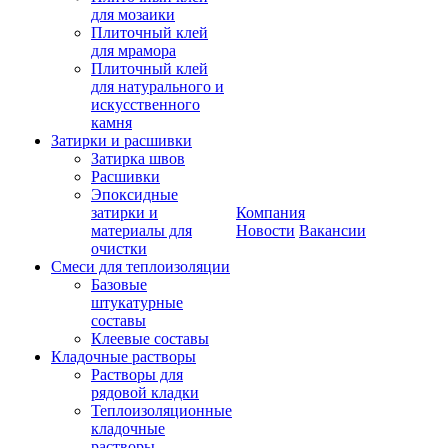
для мозаики
Плиточный клей
для мрамора
Плиточный клей
для натурального и
искусственного
камня
Затирки и расшивки
Затирка швов
Расшивки
Эпоксидные
затирки и
Компания
материалы для
Новости
Вакансии
очистки
Смеси для теплоизоляции
Базовые
штукатурные
составы
Клеевые составы
Кладочные растворы
Растворы для
рядовой кладки
Теплоизоляционные
кладочные
растворы