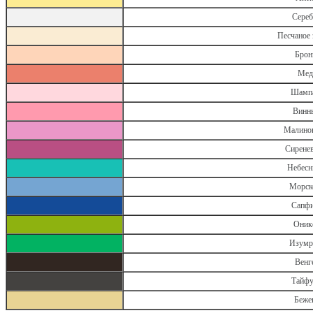
Сереб
Песчаное 
Брон
Мед
Шампа
Винн
Малинов
Сирене
Небесн
Морск
Сапфи
Оник
Изумр
Венг
Тайфу
Беже